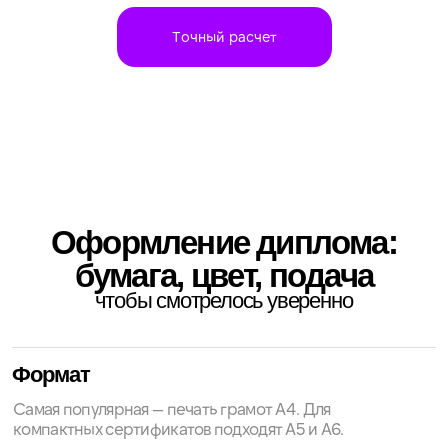
Награждение на событии, обучение,
спортивные итоги — подскажем, как сделать
аккуратно даже с небольшим тиражом.
Для бизнеса (B2B)
Корпоративные награды, обучение
сотрудников, сертификаты участникам —
соберём серию и повторим тираж «один
в один», если нужно допечатать.
Совет
Если важен точный оттенок
(логотипы, фирменные цвета) —
начните с цветопробы. Она
бесплатная.