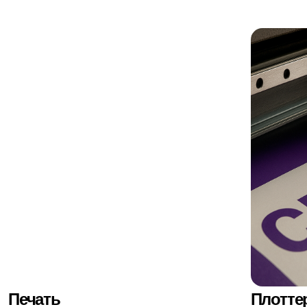
Услуги
Широкоформатная печать
Печать блокнотов
Малоформатная печать,
Печать игральных карт
А3, А4
и таро
Накатка печати на подоснову
Печать презентаций
Печать чертежей
Печать пригласительных
Сканирование документов
Печать афиш
Твердый переплет
Печать авторефератов
Переплет на скобу
Печать на тишью
Переплет на пружину
Печать прейскурантов
Печать визиток
в Москве
Печать листовок
Печать каталогов в Москве
Печать буклетов
Печать информационных
Печать открыток
стендов
Таблички, указатели
Печать ролл ап в Москве
Печать дипломных работ
Копирование документов
Плоттерная резка
в Москве
Ламинация
Цветная печать в Москве
Наклейки и этикетки
Черно-белая печать в
Печать постеров и
Москве
плакатов
Глянцевая печать в Москве
Печать грамот, дипломов
Матовая печать в Москве
и сертификатов
Печать учебных пособий
Печать выкроек и лекал
в Москве
Печать проектной
Свадебная полиграфия
документации
в Москве
Печать меню
Печать лифлетов
Печать на холсте
Печать на пенокартоне
Широкоформатная
Печать фирменных
печать фото
бланков
Широкоформатное
ламинирование
Печать POS-материалов