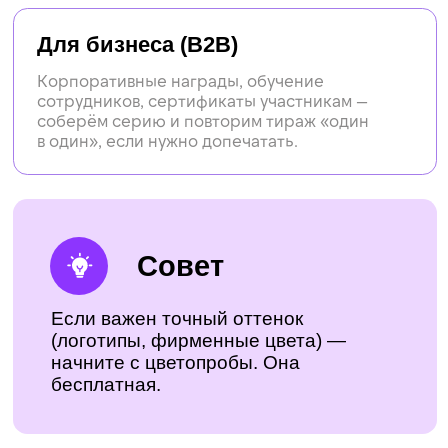
Error get alias
Биговка
Фальцовка
Нужно
срочно
напечатать