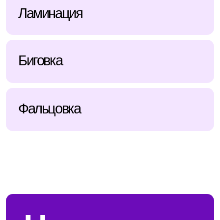
Как заказать печать грамот
и сертификатов
4 шага до готового тиража
Шаг 1
Пришлите макет или текст
Если макета нет — отправьте содержание
и пример, как должно выглядеть.
Шаг 2
Укажите параметры
Формат (А3/A4/A5/A6), тираж, печать с одной
или двух сторон.