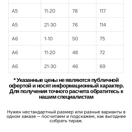
бумага, цвет, подача
чтобы смотрелось уверенно
Формат
Самая популярная — печать грамот A4. Для
компактных сертификатов подходят A5 и A6.
Печать 4+0 или 4+4
4+0 — печать с одной стороны. 4+4 — с двух сторон, если
нужно разместить правила, программу или подписи.
Постобработка
Если документ должен быть прочным и храниться
долго — имеет смысл добавить постобработку
(ламинацию/сгиб/прочие опции по задаче).
Для себя (B2C)