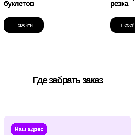
Адрес
г. Москва, м. Кузнецкий мост, ул.
Рождественка 5/7с1 (ТЦ Подземная галерея)
+7(903) 002 95 63
one@copy-bara.ru
Время работы: