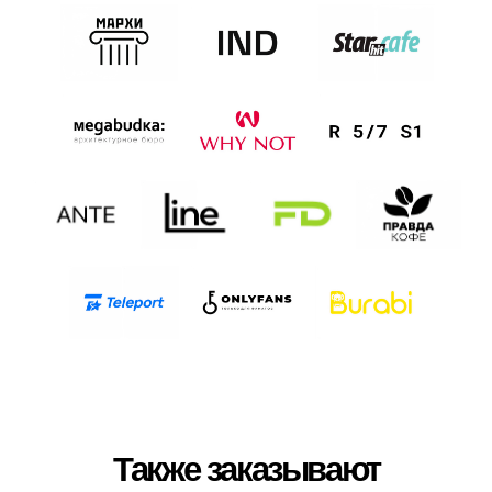
Для оформления заказа
просто напишите нам на
почту
Адрес
г. Москва, м. Кузнецкий мост, ул.
Рождественка 5/7с1 (ТЦ Подземная галерея)
one@copy-bara.ru