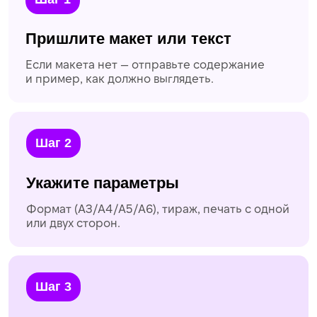
на расстоянии не менее чем 7 мм от края
онлайн?
обрезного формата
• цветовое пространство — CMYK
• двухсторонняя печать производится только
из многостраничных PDF-файлов. Один
макет — один многостраничный PDF-файл
Для оформления заказа
просто напишите нам
на почту
Адрес
г. Москва, м. Кузнецкий мост, ул.
Рождественка 5/7с1 (ТЦ Подземная галерея)
one@copy-bara.ru