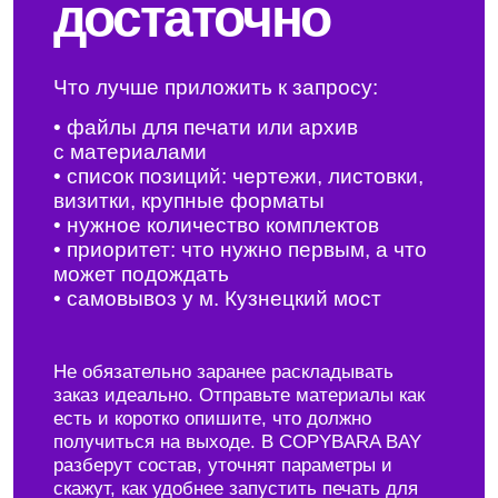
ламинирование
Печать POS-материалов
Адрес
г. Москва, м. Кузнецкий мост, ул. Рождественка
5/7с1 (ТЦ Подземная галерея)
+7(903) 002 95 63
one@copy-bara.ru