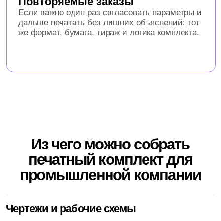
Печать инженерных, строительных,
архитектурных и технических материалов
в нужном формате и количестве.
Проектная документация
Комплекты листов для согласования, передачи
подрядчикам, работы на объекте или хранения в офисе.
Крупные форматы
Широкоформатная печать для схем, плакатов,
планов, презентационных материалов и
визуализации проекта.
Деловая полиграфия
Визитки, листовки и печатные материалы,
которые нужны менеджерам, отделу продаж,
партнерам или клиентам.
Подготовка заказа к выдаче
Поможем разложить позиции по составу, уточнить
тиражи, форматы и понять, что запускать первым, если
сроки сжатые.