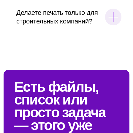
политике использования cookie-файлов
.
Услуги
СОГЛАСЕН
Широкоформатная печать
Печать блокнотов
Малоформатная печать,
Печать игральных карт и
А3, А4
таро
Накатка печати на подоснову
Печать презентаций
Печать чертежей
Печать пригласительных
Сканирование документов
Печать афиш
Твердый переплет
Печать авторефератов
Переплет на скобу
Печать на тишью
Переплет на пружину
Печать прейскурантов в
Печать визиток
Москве
Печать листовок
Печать каталогов в Москве
Печать буклетов
Печать информационных
Печать открыток
стендов
Таблички, указатели
Печать ролл ап в Москве
Печать дипломных работ
Копирование документов в
Плоттерная резка
Москве
Ламинация
Цветная печать в Москве
Наклейки и этикетки
Черно-белая печать в
Печать постеров и плакатов
Москве
Печать грамот, дипломов и
Глянцевая печать в Москве
сертификатов
Матовая печать в Москве
Печать выкроек и лекал
Печать учебных пособий в
Печать проектной
Москве
документации
Свадебная полиграфия
Печать меню
в Москве
Печать на холсте
Печать лифлетов
Широкоформатная
Печать на пенокартоне
печать фото
Печать фирменных
бланков
Широкоформатное