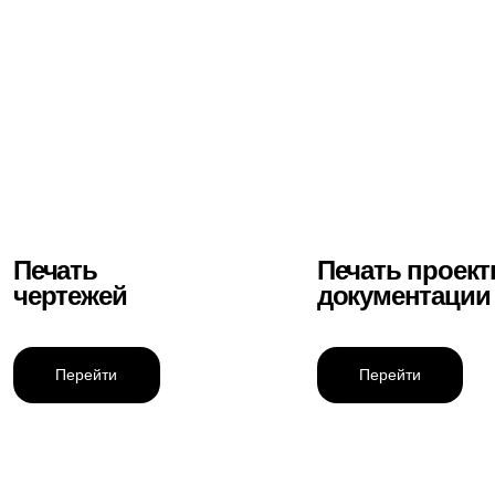
Шаг 1
Смотрим, что именно нужно
напечатать
Вы присылаете файлы, список позиций или
короткое описание: чертежи, документы,
листовки, визитки, крупные форматы.
Шаг 2
Делим заказ по типам
материалов
Отдельно фиксируем форматы, тиражи,
количество комплектов, бумагу, цветность
и то, что нужно подготовить раньше
остального.
Что можно заказать для
бизнес печати?
Шаг 3