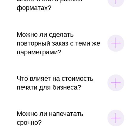
может подождать
• самовывоз у м. Кузнецкий мост
Не обязательно заранее раскладывать
заказ идеально. Отправьте материалы как
есть и коротко опишите, что должно
получиться на выходе. В COPYBARA BAY
разберут состав, уточнят параметры и
скажут, как удобнее запустить печать для
компании, производства или объекта.
Рассказать о задаче
Мы в Copybara используем куки для
улучшения работы сайта и анализа
предпочтений пользователей. Это
помогает нам предлагать подходящие
услуги по печати и копированию.
Соглашаясь, вы уведомлены об