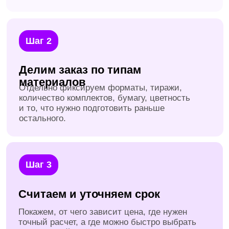
FAQ по полиграфии
срочно?
для бизнеса
Делаете печать только для
строительных компаний?