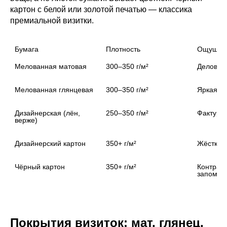
картон с белой или золотой печатью — классика
премиальной визитки.
Бумага
Плотность
Ощущен
Мелованная матовая
300–350 г/м²
Деловая
Мелованная глянцевая
300–350 г/м²
Яркая, г
Дизайнерская (лён, 
250–350 г/м²
Фактурна
верже)
Дизайнерский картон
350+ г/м²
Жёсткая,
Чёрный картон
350+ г/м²
Контраст
запомин
Покрытия визиток: мат, глянец,