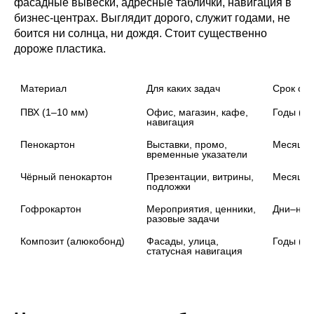
фасадные вывески, адресные таблички, навигация в
бизнес-центрах. Выглядит дорого, служит годами, не
боится ни солнца, ни дождя. Стоит существенно
дороже пластика.
Материал
Для каких задач
Срок сл
ПВХ (1–10 мм)
Офис, магазин, кафе, 
Годы (в
навигация
Пенокартон
Выставки, промо, 
Месяцы
временные указатели
Чёрный пенокартон
Презентации, витрины, 
Месяцы
подложки
Гофрокартон
Мероприятия, ценники, 
Дни–нед
разовые задачи
Композит (алюкобонд)
Фасады, улица, 
Годы (на
статусная навигация